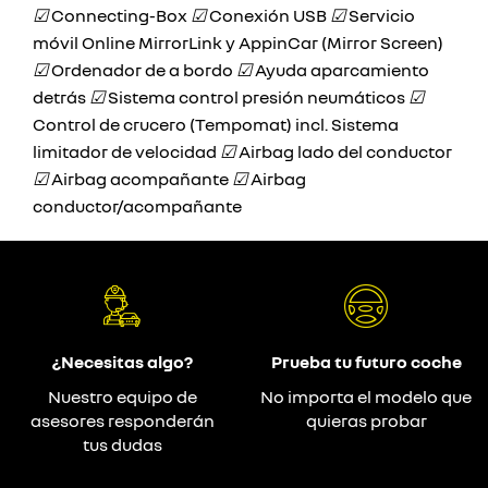
☑
Connecting-Box
☑
Conexión USB
☑
Servicio
móvil Online MirrorLink y AppinCar (Mirror Screen)
☑
Ordenador de a bordo
☑
Ayuda aparcamiento
detrás
☑
Sistema control presión neumáticos
☑
Control de crucero (Tempomat) incl. Sistema
limitador de velocidad
☑
Airbag lado del conductor
☑
Airbag acompañante
☑
Airbag
conductor/acompañante
¿Necesitas algo?
Prueba tu futuro coche
Nuestro equipo de
No importa el modelo que
asesores responderán
quieras probar
tus dudas