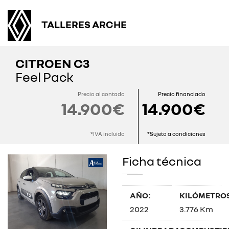
TALLERES ARCHE
CITROEN C3
Feel Pack
Precio al contado
Precio financiado
14.900€
14.900€
*IVA incluido
*Sujeto a condiciones
Ficha técnica
AÑO:
KILÓMETROS
2022
3.776 Km