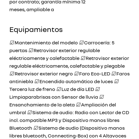
por contrato; garantía mínima 12
meses, ampliable a
Equipamientos
☑
Mantenimiento del modelo
☑
Carrocería: 5
puertas
☑
Retrovisor exterior regulable
eléctricamente y calefactable
☑
Retrovisor exterior
regulable eléctricamente, calefactable y plegable
☑
Retrovisor exterior negro
☑
Faro Eco-LED
☑
Faros
antiniebla
☑
Encendido automático de luces
☑
Tercera luz de freno
☑
Luz de día LED
☑
Limpiaparabrisas con Sensor de lluvia
☑
Ensanchamiento de la aleta
☑
Ampliación del
umbral
☑
Sistema de audio: Radio con Lector de CD
incl. compatible MP3 y Dispositivo manos libres
Bluetooth
☑
Sistema de audio (Dispositivo manos
libres bluetooth, Connecting-Box) con 4 Altavoces