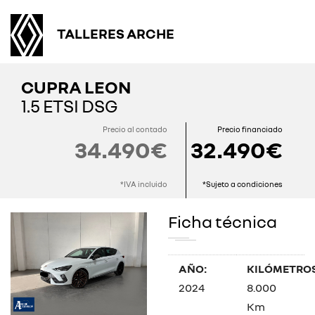
TALLERES ARCHE
CUPRA LEON
1.5 ETSI DSG
Precio al contado
Precio financiado
34.490€
32.490€
*IVA incluido
*Sujeto a condiciones
Ficha técnica
AÑO:
KILÓMETROS
2024
8.000
Km