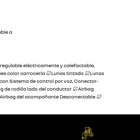
able a
 regulable eléctricamente y calefactable,
s color carrocería
☑
Lunas tintado
☑
Lunas
con Sistema de control por voz, Conector-
g de rodilla lado del conductor
☑
Airbag
Airbag del acompañante Desconectable
☑