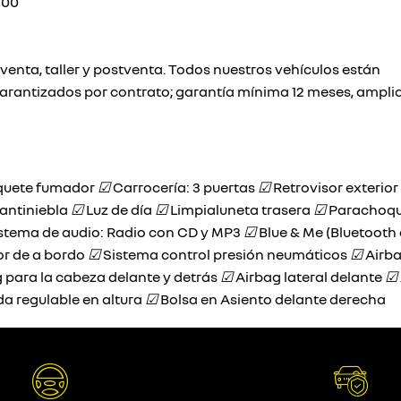
:00
enta, taller y postventa. Todos nuestros vehículos están
garantizados por contrato; garantía mínima 12 meses, ampli
uete fumador
☑
Carrocería: 3 puertas
☑
Retrovisor exterior
antiniebla
☑
Luz de día
☑
Limpialuneta trasera
☑
Parachoque
stema de audio: Radio con CD y MP3
☑
Blue & Me (Bluetooth 
r de a bordo
☑
Sistema control presión neumáticos
☑
Airba
 para la cabeza delante y detrás
☑
Airbag lateral delante
☑
da regulable en altura
☑
Bolsa en Asiento delante derecha