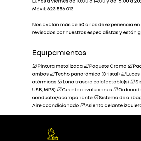
Lunes a viernes de 10:00 a 14:00 y de 16:00 a 20
Móvil: 623 556 013
Nos avalan más de 50 años de experiencia en v
revisados por nuestros especialistas y están 
Equipamientos
☑
Pintura metalizada
☑
Paquete Cromo
☑
Paq
ambos
☑
Techo panorámico (Cristal)
☑
Luces 
atérmicas
☑
Luna trasera calefactable(s)
☑
Si
USB, MP3)
☑
Cuentarrevoluciones
☑
Ordenado
conductor/acompañante
☑
Sistema de airbag
Aire acondicionado
☑
Asiento delante izquier