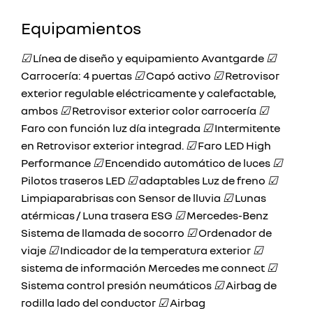
Equipamientos
☑
Línea de diseño y equipamiento Avantgarde
☑
Carrocería: 4 puertas
☑
Capó activo
☑
Retrovisor
exterior regulable eléctricamente y calefactable,
ambos
☑
Retrovisor exterior color carrocería
☑
Faro con función luz día integrada
☑
Intermitente
en Retrovisor exterior integrad.
☑
Faro LED High
Performance
☑
Encendido automático de luces
☑
Pilotos traseros LED
☑
adaptables Luz de freno
☑
Limpiaparabrisas con Sensor de lluvia
☑
Lunas
atérmicas / Luna trasera ESG
☑
Mercedes-Benz
Sistema de llamada de socorro
☑
Ordenador de
viaje
☑
Indicador de la temperatura exterior
☑
sistema de información Mercedes me connect
☑
Sistema control presión neumáticos
☑
Airbag de
rodilla lado del conductor
☑
Airbag