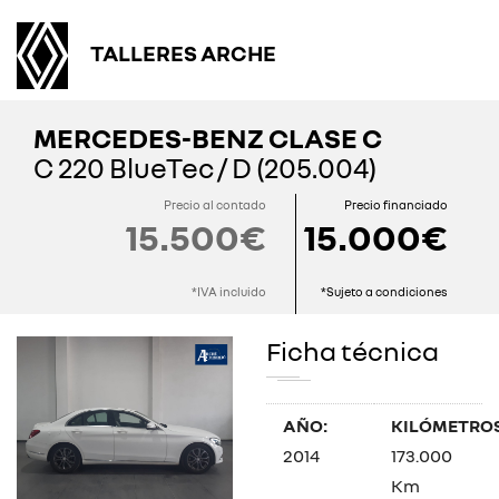
TALLERES ARCHE
MERCEDES-BENZ CLASE C
C 220 BlueTec / D (205.004)
Precio al contado
Precio financiado
15.500€
15.000€
*IVA incluido
*Sujeto a condiciones
Ficha técnica
AÑO:
KILÓMETROS
2014
173.000
Km