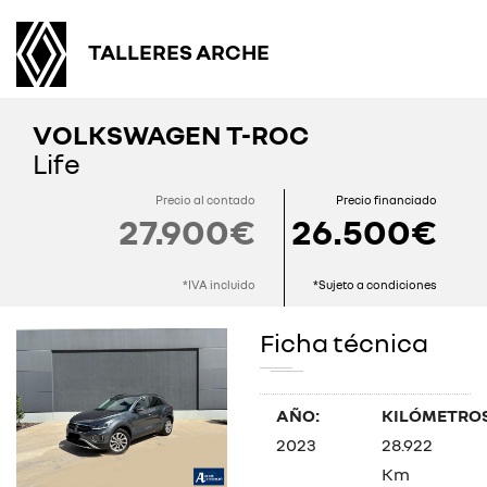
TALLERES ARCHE
VOLKSWAGEN T-ROC
Life
Precio al contado
Precio financiado
27.900€
26.500€
*IVA incluido
*Sujeto a condiciones
Ficha técnica
AÑO:
KILÓMETROS
2023
28.922
Km