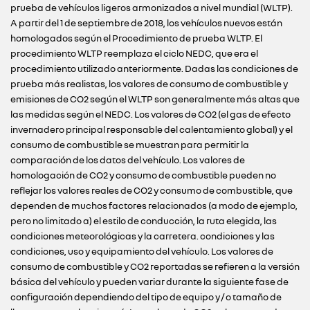
prueba de vehículos ligeros armonizados a nivel mundial (WLTP).
A partir del 1 de septiembre de 2018, los vehículos nuevos están
homologados según el Procedimiento de prueba WLTP. El
procedimiento WLTP reemplaza el ciclo NEDC, que era el
procedimiento utilizado anteriormente. Dadas las condiciones de
prueba más realistas, los valores de consumo de combustible y
emisiones de CO2 según el WLTP son generalmente más altas que
las medidas según el NEDC. Los valores de CO2 (el gas de efecto
invernadero principal responsable del calentamiento global) y el
consumo de combustible se muestran para permitir la
comparación de los datos del vehículo. Los valores de
homologación de CO2 y consumo de combustible pueden no
reflejar los valores reales de CO2 y consumo de combustible, que
dependen de muchos factores relacionados (a modo de ejemplo,
pero no limitado a) el estilo de conducción, la ruta elegida, las
condiciones meteorológicas y la carretera. condiciones y las
condiciones, uso y equipamiento del vehículo. Los valores de
consumo de combustible y CO2 reportadas se refieren a la versión
básica del vehículo y pueden variar durante la siguiente fase de
configuración dependiendo del tipo de equipo y / o tamaño de