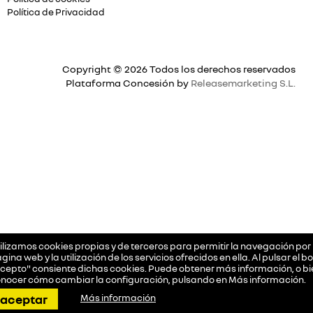
Política de Privacidad
Copyright © 2026 Todos los derechos reservados
Plataforma Concesión by
Releasemarketing S.L.
ilizamos cookies propias y de terceros para permitir la navegación por 
gina web y la utilización de los servicios ofrecidos en ella. Al pulsar el b
cepto" consiente dichas cookies. Puede obtener más información, o bi
nocer cómo cambiar la configuración, pulsando en
Más información
.
llamar
pedir cita
dirección
contactar
aceptar
Más información