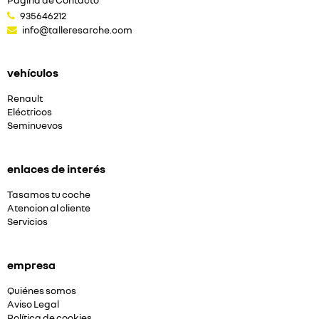
Página de Contacto
935646212
info@talleresarche.com
vehículos
Renault
Eléctricos
Seminuevos
enlaces de interés
Tasamos tu coche
Atencion al cliente
Servicios
empresa
Quiénes somos
Aviso Legal
Política de cookies