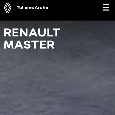
Talleres Arche
Togg
navi
RENAULT
MASTER