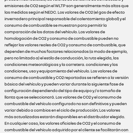
emisiones de CO2 según el WLTP son generalmente más altas que
las medidas según el NEDC. Los valores de CO2 (el gas de efecto
invernadero principal responsable del calentamiento global) y el
consumo de combustible se muestran para permitir la
comparación de los datos del vehículo. Los valores de
homologación de CO2 y consumo de combustible pueden no
reflejar los valores reales de CO2 y consumo de combustible, que
dependen de muchos factores relacionados (a modo de ejemplo,
pero no limitado a) el estilo de conducción, la ruta elegida, las
condiciones meteorológicas y la carretera. condiciones y las
condiciones, uso y equipamiento del vehículo. Los valores de
consumo de combustible y CO2 reportadas se refieren a la versión
básica del vehículo y pueden variar durante la siguiente fase de
configuración dependiendo del tipo de equipo y / o tamaño de
llanta que se seleccionará. Los valores de CO2 y el consumo de
combustible del vehículo configurado no son definitivos y pueden
variar debido a cambios en el ciclo de producción; Los valores
más actualizadas estarán disponibles en el distribuidor elegido.
En cualquier caso, los valores oficiales de CO2 y el consumo de
combustible del vehículo adquirido por el cliente se facilitarán con