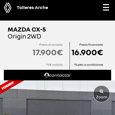
Talleres Arche
Togg
navi
MAZDA CX-5
Origin 2WD
Precio al contado
Precio financiado
17.900€
16.900€
*IVA incluido
*Sujeto a condiciones
contactar
Zoom