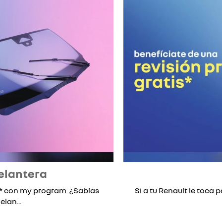
elantera
lo* con my program ¿Sabías
Si a tu Renault le toca p
lan...